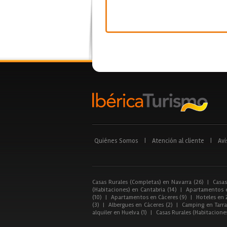
Quiénes Somos
|
Atención al cliente
|
Avi
Casas Rurales (Completas) en Navarra (26)
|
Casas
(Habitaciones) en Cantabria (14)
|
Apartamentos e
(10)
|
Apartamentos en Cáceres (9)
|
Hoteles en 
(3)
|
Albergues en Cáceres (2)
|
Camping en Tarra
alquiler en Huelva (1)
|
Casas Rurales (Habitacione