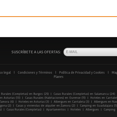
SUSCRÍBETE A LAS OFERTAS:
so legal
|
Condiciones y Términos
|
Política de Privacidad y Cookies
|
Ma
Planes
 Rurales (Completas) en Burgos (25)
|
Casas Rurales (Completas) en Salamanca (24)
n Asturias (13)
|
Casas Rurales (Habitaciones) en Ourense (11)
|
Hoteles en Cantabri
Zamora (6)
|
Hoteles en Asturias (3)
|
Albergues en Cantabria (3)
|
Albergues en Nav
gona (2)
|
Casas y viviendas de alquiler en Zamora (2)
|
Camping en Guadalajara (1)
s)
|
Casas Rurales (Completas)
|
Apartamentos
|
Hoteles
|
Albergues
|
Camping