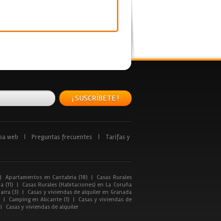
¡ SUSCRÍBETE !
pa web
|
Preguntas frecuentes
|
Tarifas y
|
Apartamentos en Cantabria (18)
|
Casas Rurales
a (11)
|
Casas Rurales (Habitaciones) en La Coruña
arra (3)
|
Casas y viviendas de alquiler en Granada
|
Camping en Alicante (1)
|
Casas y viviendas de
|
Casas y viviendas de alquiler