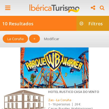
10 Resultados
Filtros
La Coruña
+
Modificar
HOTEL RUSTICO CASA DO VENTO
Zas
-
La Coruña
1 - 16 personas
|
26 €
Casas Rurales (Habitaciones)