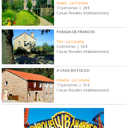
Outes
-
La Coruña
17 personas
|
28 €
Casas Rurales (Habitaciones)
PARADA DE FRANCOS
Teo
-
La Coruña
0 personas
|
56 €
Casas Rurales (Habitaciones)
A CASA DO FOLGO
A Baña
-
La Coruña
17 personas
|
25 €
Casas Rurales (Habitaciones)