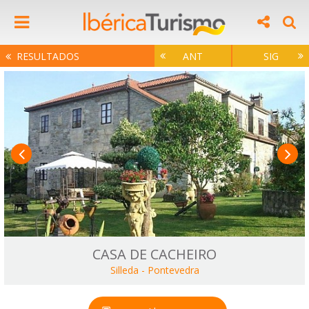
RESULTADOS
ANT
SIG
CASA DE CACHEIRO
Silleda
-
Pontevedra