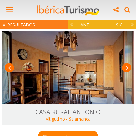
RESULTADOS
ANT
SIG
CASA RURAL ANTONIO
Vitigudino
-
Salamanca