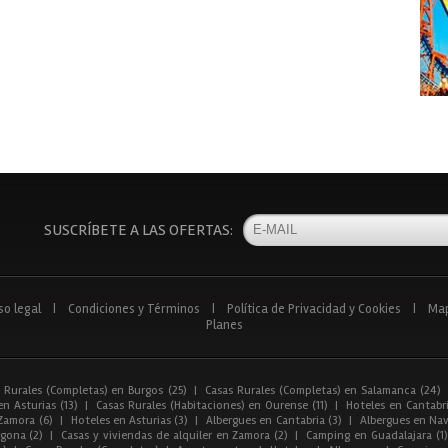
SUSCRÍBETE A LAS OFERTAS:
so legal
|
Condiciones y Términos
|
Política de Privacidad y Cookies
|
Ma
Planes
 Rurales (Completas) en Burgos (25)
|
Casas Rurales (Completas) en Salamanca (24)
n Asturias (13)
|
Casas Rurales (Habitaciones) en Ourense (11)
|
Hoteles en Cantabri
Zamora (6)
|
Hoteles en Asturias (3)
|
Albergues en Cantabria (3)
|
Albergues en Nav
gona (2)
|
Casas y viviendas de alquiler en Zamora (2)
|
Camping en Guadalajara (1)