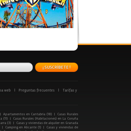
¡ SUSCRÍBETE !
pa web
|
Preguntas frecuentes
|
Tarifas y
|
Apartamentos en Cantabria (18)
|
Casas Rurales
a (11)
|
Casas Rurales (Habitaciones) en La Coruña
arra (3)
|
Casas y viviendas de alquiler en Granada
|
Camping en Alicante (1)
|
Casas y viviendas de