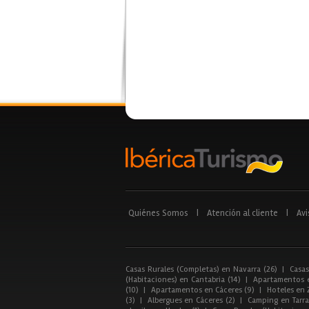
Quiénes Somos
|
Atención al cliente
|
Avi
Casas Rurales (Completas) en Navarra (26)
|
Casas
(Habitaciones) en Cantabria (14)
|
Apartamentos e
(10)
|
Apartamentos en Cáceres (9)
|
Hoteles en 
(3)
|
Albergues en Cáceres (2)
|
Camping en Tarra