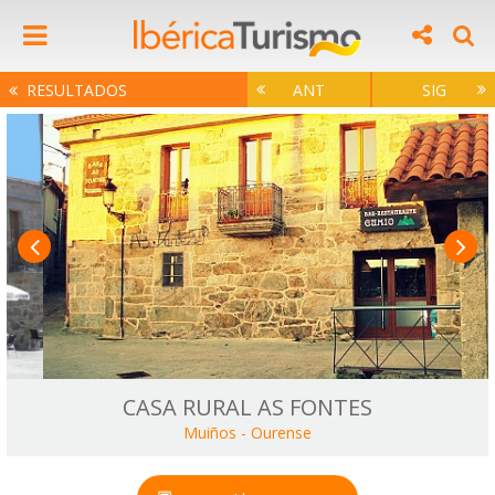
RESULTADOS
ANT
SIG
CASA RURAL AS FONTES
Muiños
-
Ourense