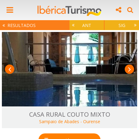
RESULTADOS
ANT
SIG
CASA RURAL COUTO MIXTO
Sampaio de Abades
-
Ourense