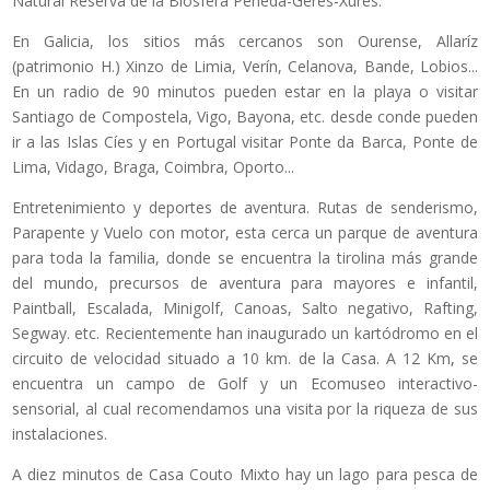
Natural Reserva de la Biosfera Peneda-Gëres-Xurés.
En Galicia, los sitios más cercanos son Ourense, Allaríz
(patrimonio H.) Xinzo de Limia, Verín, Celanova, Bande, Lobios...
En un radio de 90 minutos pueden estar en la playa o visitar
Santiago de Compostela, Vigo, Bayona, etc. desde conde pueden
ir a las Islas Cíes y en Portugal visitar Ponte da Barca, Ponte de
Lima, Vidago, Braga, Coimbra, Oporto...
Entretenimiento y deportes de aventura. Rutas de senderismo,
Parapente y Vuelo con motor, esta cerca un parque de aventura
para toda la familia, donde se encuentra la tirolina más grande
del mundo, precursos de aventura para mayores e infantil,
Paintball, Escalada, Minigolf, Canoas, Salto negativo, Rafting,
Segway. etc. Recientemente han inaugurado un kartódromo en el
circuito de velocidad situado a 10 km. de la Casa. A 12 Km, se
encuentra un campo de Golf y un Ecomuseo interactivo-
sensorial, al cual recomendamos una visita por la riqueza de sus
instalaciones.
A diez minutos de Casa Couto Mixto hay un lago para pesca de