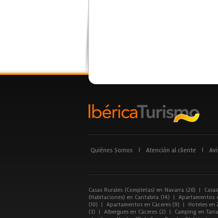
Quiénes Somos
|
Atención al cliente
|
Avi
Casas Rurales (Completas) en Navarra (26)
|
Casas
(Habitaciones) en Cantabria (14)
|
Apartamentos e
(10)
|
Apartamentos en Cáceres (9)
|
Hoteles en 
(3)
|
Albergues en Cáceres (2)
|
Camping en Tarra