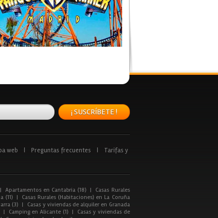
¡ SUSCRÍBETE !
pa web
|
Preguntas frecuentes
|
Tarifas y
|
Apartamentos en Cantabria (18)
|
Casas Rurales
a (11)
|
Casas Rurales (Habitaciones) en La Coruña
arra (3)
|
Casas y viviendas de alquiler en Granada
|
Camping en Alicante (1)
|
Casas y viviendas de