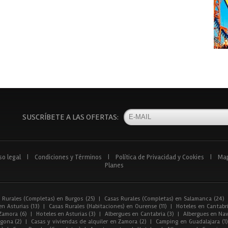
SUSCRÍBETE A LAS OFERTAS:
so legal
|
Condiciones y Términos
|
Política de Privacidad y Cookies
|
Ma
Planes
 Rurales (Completas) en Burgos (25)
|
Casas Rurales (Completas) en Salamanca (24)
n Asturias (13)
|
Casas Rurales (Habitaciones) en Ourense (11)
|
Hoteles en Cantabri
Zamora (6)
|
Hoteles en Asturias (3)
|
Albergues en Cantabria (3)
|
Albergues en Nav
gona (2)
|
Casas y viviendas de alquiler en Zamora (2)
|
Camping en Guadalajara (1)