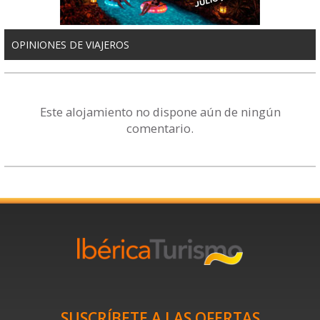
OPINIONES DE VIAJEROS
Este alojamiento no dispone aún de ningún
comentario.
SUSCRÍBETE A LAS OFERTAS