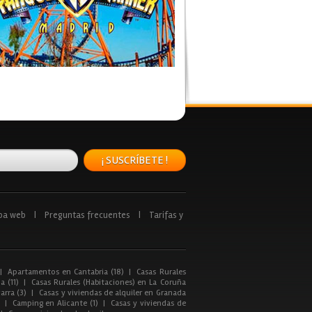
¡ SUSCRÍBETE !
pa web
|
Preguntas frecuentes
|
Tarifas y
|
Apartamentos en Cantabria (18)
|
Casas Rurales
a (11)
|
Casas Rurales (Habitaciones) en La Coruña
arra (3)
|
Casas y viviendas de alquiler en Granada
|
Camping en Alicante (1)
|
Casas y viviendas de