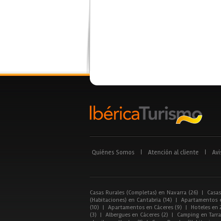
Quiénes Somos
|
Atención al cliente
|
Avi
Casas Rurales (Completas) en Navarra (26)
|
Casas
(Habitaciones) en Cantabria (14)
|
Apartamentos e
(10)
|
Apartamentos en Cáceres (9)
|
Hoteles en 
(3)
|
Albergues en Cáceres (2)
|
Camping en Tarra