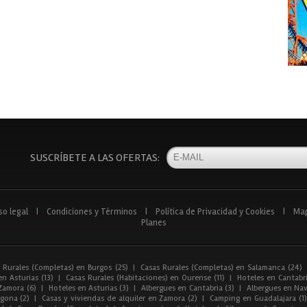
SUSCRÍBETE A LAS OFERTAS:
so legal
|
Condiciones y Términos
|
Política de Privacidad y Cookies
|
Ma
Planes
 Rurales (Completas) en Burgos (25)
|
Casas Rurales (Completas) en Salamanca (24)
n Asturias (13)
|
Casas Rurales (Habitaciones) en Ourense (11)
|
Hoteles en Cantabri
Zamora (6)
|
Hoteles en Asturias (3)
|
Albergues en Cantabria (3)
|
Albergues en Nav
gona (2)
|
Casas y viviendas de alquiler en Zamora (2)
|
Camping en Guadalajara (1)