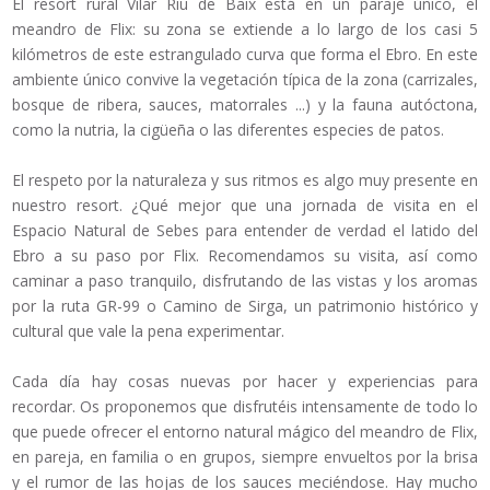
El resort rural Vilar Riu de Baix está en un paraje único, el
meandro de Flix: su zona se extiende a lo largo de los casi 5
kilómetros de este estrangulado curva que forma el Ebro. En este
ambiente único convive la vegetación típica de la zona (carrizales,
bosque de ribera, sauces, matorrales ...) y la fauna autóctona,
como la nutria, la cigüeña o las diferentes especies de patos.
El respeto por la naturaleza y sus ritmos es algo muy presente en
nuestro resort. ¿Qué mejor que una jornada de visita en el
Espacio Natural de Sebes para entender de verdad el latido del
Ebro a su paso por Flix. Recomendamos su visita, así como
caminar a paso tranquilo, disfrutando de las vistas y los aromas
por la ruta GR-99 o Camino de Sirga, un patrimonio histórico y
cultural que vale la pena experimentar.
Cada día hay cosas nuevas por hacer y experiencias para
recordar. Os proponemos que disfrutéis intensamente de todo lo
que puede ofrecer el entorno natural mágico del meandro de Flix,
en pareja, en familia o en grupos, siempre envueltos por la brisa
y el rumor de las hojas de los sauces meciéndose. Hay mucho