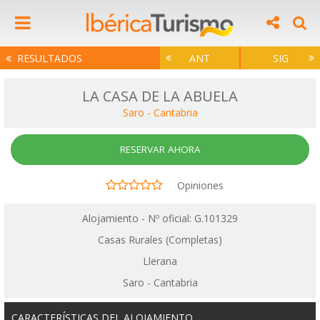
RESULTADOS
ANT
SIG
LA CASA DE LA ABUELA
Saro
-
Cantabria
RESERVAR AHORA
Opiniones
Alojamiento - Nº oficial: G.101329
Casas Rurales (Completas)
Llerana
Saro - Cantabria
CARACTERÍSTICAS DEL ALOJAMIENTO