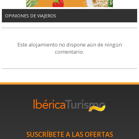
OPINIONES DE VIAJEROS
Este alojamiento no dispone aún de ningún
comentario.
SUSCRÍBETE A LAS OFERTAS