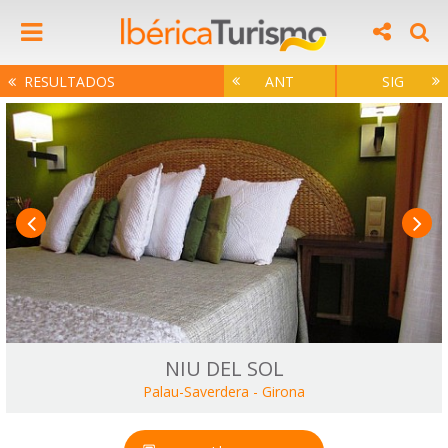
RESULTADOS
ANT
SIG
NIU DEL SOL
Palau-Saverdera
-
Girona