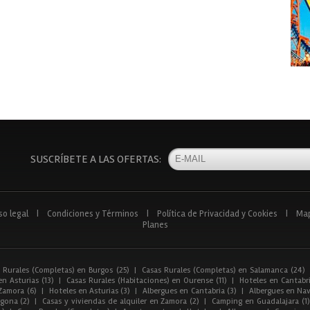
SUSCRÍBETE A LAS OFERTAS:
so legal
|
Condiciones y Términos
|
Política de Privacidad y Cookies
|
Ma
Planes
 Rurales (Completas) en Burgos (25)
|
Casas Rurales (Completas) en Salamanca (24)
n Asturias (13)
|
Casas Rurales (Habitaciones) en Ourense (11)
|
Hoteles en Cantabri
Zamora (6)
|
Hoteles en Asturias (3)
|
Albergues en Cantabria (3)
|
Albergues en Nav
gona (2)
|
Casas y viviendas de alquiler en Zamora (2)
|
Camping en Guadalajara (1)