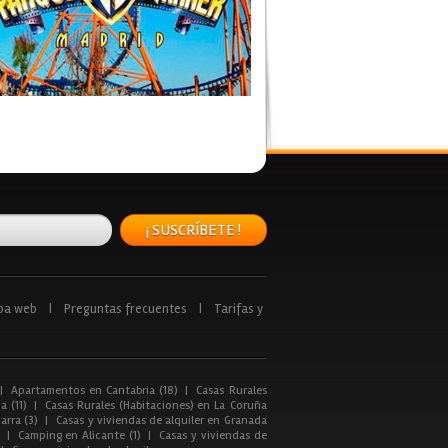
¡ SUSCRÍBETE !
pa web
|
Preguntas frecuentes
|
Tarifas y
|
Apartamentos en Cantabria (18)
|
Casas Rurales
a (11)
|
Casas Rurales (Habitaciones) en La Coruña
arra (3)
|
Casas y viviendas de alquiler en Granada
|
Camping en Alicante (1)
|
Casas y viviendas de