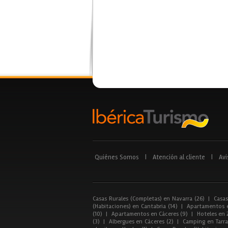
Quiénes Somos
|
Atención al cliente
|
Avi
Casas Rurales (Completas) en Navarra (26)
|
Casas
(Habitaciones) en Cantabria (14)
|
Apartamentos e
(10)
|
Apartamentos en Cáceres (9)
|
Hoteles en 
(3)
|
Albergues en Cáceres (2)
|
Camping en Tarra