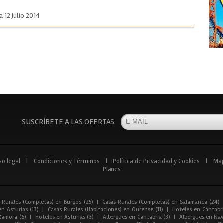
a 12 Julio 2014
SUSCRÍBETE A LAS OFERTAS:
so legal
|
Condiciones y Términos
|
Política de Privacidad y Cookies
|
Ma
Planes
 Rurales (Completas) en Burgos (25)
|
Casas Rurales (Completas) en Salamanca (24)
n Asturias (13)
|
Casas Rurales (Habitaciones) en Ourense (11)
|
Hoteles en Cantabri
Zamora (6)
|
Hoteles en Asturias (3)
|
Albergues en Cantabria (3)
|
Albergues en Nav