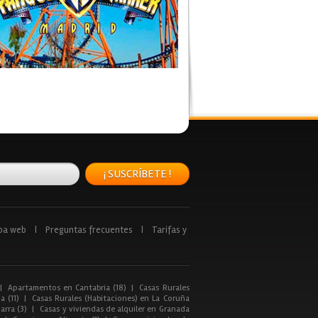
¡ SUSCRÍBETE !
pa web
|
Preguntas frecuentes
|
Tarifas y
|
Apartamentos en Cantabria (18)
|
Casas Rurales
a (11)
|
Casas Rurales (Habitaciones) en La Coruña
arra (3)
|
Casas y viviendas de alquiler en Granada