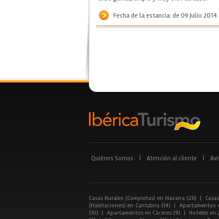
Fecha de la estancia: de 09 Julio 2014 
Quiénes Somos
|
Atención al cliente
|
Avi
Casas Rurales (Completas) en Navarra (26)
|
Casas
(Habitaciones) en Cantabria (14)
|
Apartamentos e
(10)
|
Apartamentos en Cáceres (9)
|
Hoteles en 