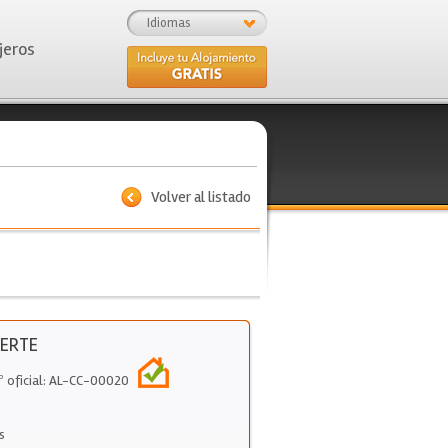
Idiomas
jeros
Volver al listado
JERTE
º oficial: AL-CC-00020
s