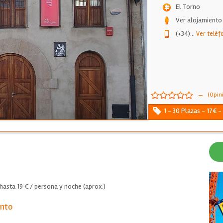
El Torno
Ver alojamiento
(+34)
...
Ver teléf
-
(Opin
1 - 30 Plazas - 17€ -
hasta 19 € / persona y noche (aprox.)
ento