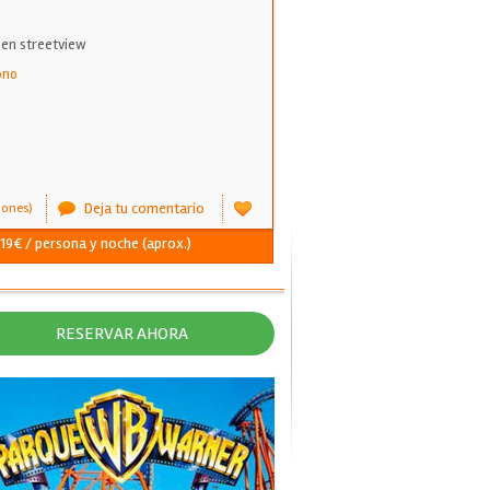
 en streetview
ono
Deja tu comentario
iones)
 19€ / persona y noche (aprox.)
RESERVAR AHORA