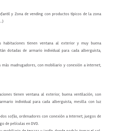
nfantil y Zona de vending con productos típicos de la zona
..)
s habitaciones tienen ventana al exterior y muy buena
stán dotadas de armario individual para cada alberguista,
s más madrugadores, con mobiliario y conexión a internet,
ciones tienen ventana al exterior, buena ventilación, son
rmario individual para cada alberguista, mesilla con luz
dos sofás, ordenadores con conexión a Internet, juegos de
go de películas en DVD.
y mobiliario de terraza y jardín, donde podrás tomar el sol,