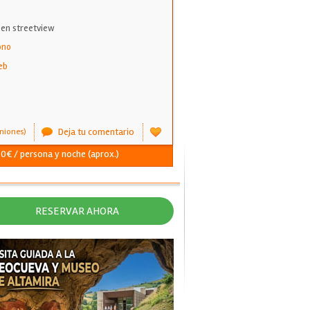
 en streetview
ono
eb
Deja tu comentario
niones)
- 0€ / persona y noche (aprox.)
RESERVAR AHORA