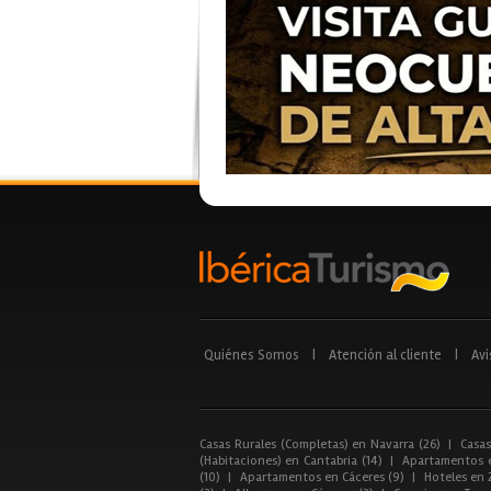
Quiénes Somos
|
Atención al cliente
|
Avi
Casas Rurales (Completas) en Navarra (26)
|
Casas
(Habitaciones) en Cantabria (14)
|
Apartamentos e
(10)
|
Apartamentos en Cáceres (9)
|
Hoteles en 