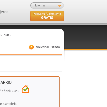
Idiomas
jeros
S TARRIO
Volver al listado
TARRIO
º oficial: G.340
ar
,
Cantabria