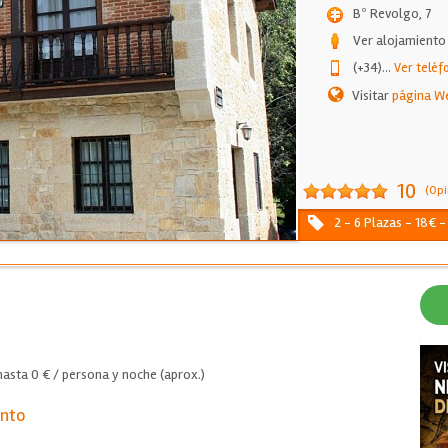
Bº Revolgo, 7
Ver alojamiento
(+34)
...
Ver teléf
Visitar
página W
10
(Opi
2 - 6 Plazas - 18€ 
asta 0 € / persona y noche (aprox.)
ento