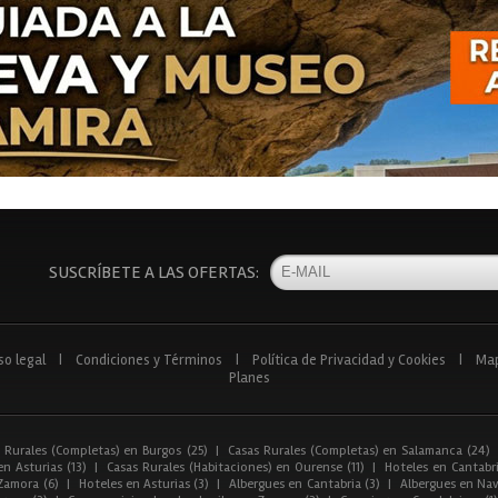
SUSCRÍBETE A LAS OFERTAS:
so legal
|
Condiciones y Términos
|
Política de Privacidad y Cookies
|
Ma
Planes
 Rurales (Completas) en Burgos (25)
|
Casas Rurales (Completas) en Salamanca (24)
n Asturias (13)
|
Casas Rurales (Habitaciones) en Ourense (11)
|
Hoteles en Cantabri
Zamora (6)
|
Hoteles en Asturias (3)
|
Albergues en Cantabria (3)
|
Albergues en Nav