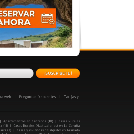
¡ SUSCRÍBETE !
pa web
|
Preguntas frecuentes
|
Tarifas y
|
Apartamentos en Cantabria (18)
|
Casas Rurales
a (11)
|
Casas Rurales (Habitaciones) en La Coruña
arra (3)
|
Casas y viviendas de alquiler en Granada