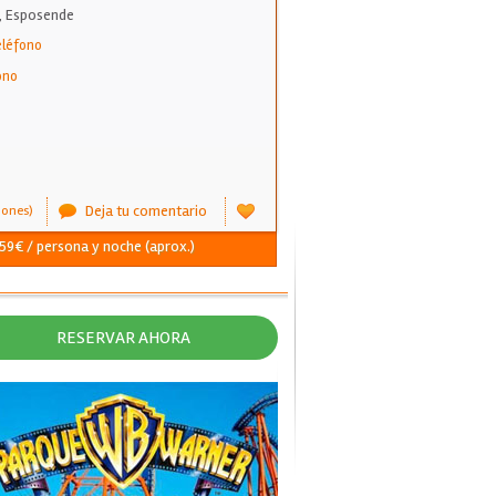
, Esposende
eléfono
ono
Deja tu comentario
iones)
 59€ / persona y noche (aprox.)
RESERVAR AHORA