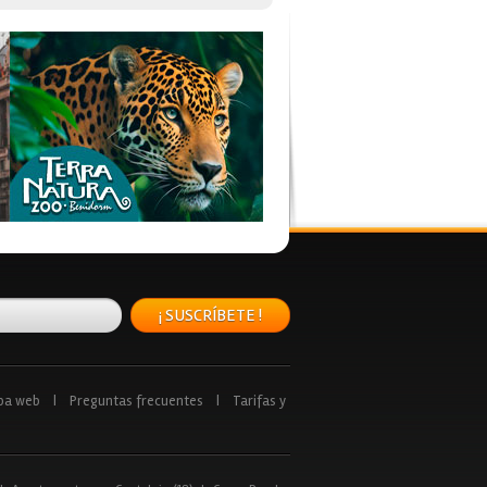
¡ SUSCRÍBETE !
pa web
|
Preguntas frecuentes
|
Tarifas y