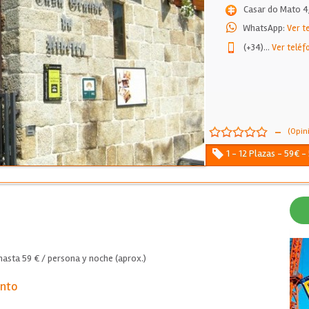
Casar do Mato 4
WhatsApp:
Ver t
(+34)
...
Ver teléf
-
(Opin
1 - 12 Plazas - 59€ -
asta 59 € / persona y noche (aprox.)
ento