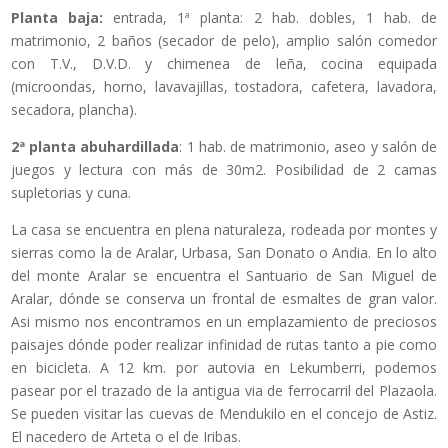
Planta baja:
entrada, 1ª planta: 2 hab. dobles, 1 hab. de
matrimonio, 2 baños (secador de pelo), amplio salón comedor
con T.V., D.V.D. y chimenea de leña, cocina equipada
(microondas, horno, lavavajillas, tostadora, cafetera, lavadora,
secadora, plancha).
2ª planta abuhardillada
: 1 hab. de matrimonio, aseo y salón de
juegos y lectura con más de 30m2. Posibilidad de 2 camas
supletorias y cuna.
La casa se encuentra en plena naturaleza, rodeada por montes y
sierras como la de Aralar, Urbasa, San Donato o Andia. En lo alto
del monte Aralar se encuentra el Santuario de San Miguel de
Aralar, dónde se conserva un frontal de esmaltes de gran valor.
Asi mismo nos encontramos en un emplazamiento de preciosos
paisajes dónde poder realizar infinidad de rutas tanto a pie como
en bicicleta. A 12 km. por autovia en Lekumberri, podemos
pasear por el trazado de la antigua via de ferrocarril del Plazaola.
Se pueden visitar las cuevas de Mendukilo en el concejo de Astiz.
El nacedero de Arteta o el de Iribas.