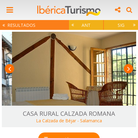
RESULTADOS
ANT
SIG
CASA RURAL CALZADA ROMANA
La Calzada de Béjar
-
Salamanca