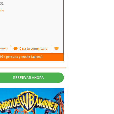
 32
ono
Deja tu comentario
iones)
0€ / persona y noche (aprox.)
RESERVAR AHORA