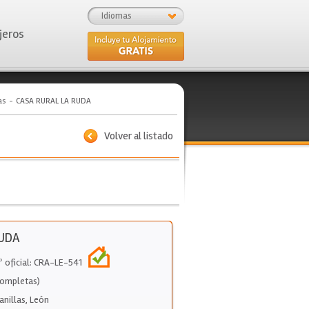
Idiomas
jeros
as
CASA RURAL LA RUDA
Volver al listado
RUDA
º oficial: CRA-LE-541
Completas)
anillas
,
León