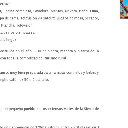
Terraza.
r, Cocina completa, Lavadora, Mantas, Nevera, Baño, Cuna,
a de cama, Televisión vía satelite, Juegos de mesa, Secador,
, Plancha, Televisión.
ca de rios o embalses.
l bilingüe.
nstruida en el año 1900 en piedra, madera y pizarra de la
con toda la comodidad del turismo rural.
anso, muy bien preparada para familias con niños y bebés y
amplio salón de 50 m2 diáfano.
n un pequeño pueblo en los extensos valles de la Sierra de
e un patio-jardín de 120m2. Ofrece entre 2 y 8 plazas en 3