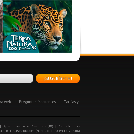
¡ SUSCRÍBETE !
pa web
|
Preguntas frecuentes
|
Tarifas y
|
Apartamentos en Cantabria (18)
|
Casas Rurales
a (11)
|
Casas Rurales (Habitaciones) en La Coruña