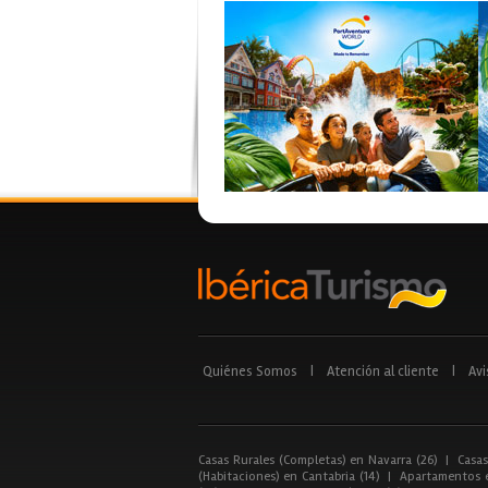
Quiénes Somos
|
Atención al cliente
|
Avi
Casas Rurales (Completas) en Navarra (26)
|
Casas
(Habitaciones) en Cantabria (14)
|
Apartamentos e