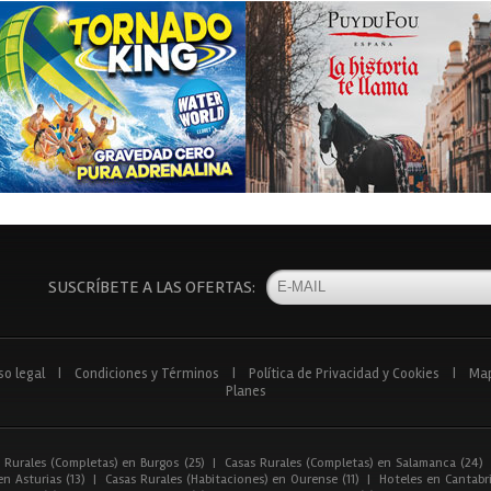
SUSCRÍBETE A LAS OFERTAS:
so legal
|
Condiciones y Términos
|
Política de Privacidad y Cookies
|
Ma
Planes
 Rurales (Completas) en Burgos (25)
|
Casas Rurales (Completas) en Salamanca (24)
n Asturias (13)
|
Casas Rurales (Habitaciones) en Ourense (11)
|
Hoteles en Cantabri