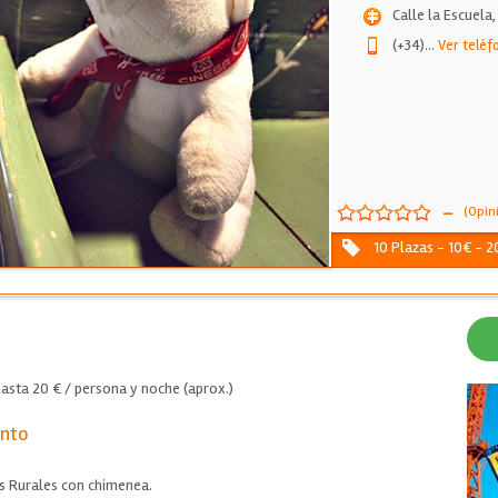
Calle la Escuela,
(+34)
...
Ver teléf
-
(Opin
10 Plazas - 10€ - 2
asta 20 € / persona y noche (aprox.)
ento
as Rurales con chimenea.