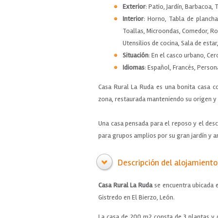
Exterior
: Patio, Jardín, Barbacoa, 
Interior
: Horno, Tabla de plancha
Toallas, Microondas, Comedor, Rop
Utensilios de cocina, Sala de estar
Situación
: En el casco urbano, Cer
Idiomas
: Español, Francés, Persona
Casa Rural La Ruda es una bonita casa co
zona, restaurada manteniendo su origen y 
Una casa pensada para el reposo y el desc
para grupos amplios por su gran jardín y 
Descripción del alojamiento
Casa Rural La Ruda
se encuentra ubicada e
Gistredo en El Bierzo, León.
La casa de 200 m2 consta de 3 plantas y d