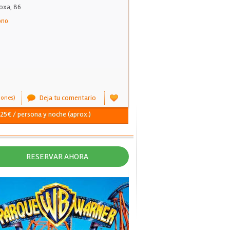
oxa, 86
ono
Deja tu comentario
iones)
 25€ / persona y noche (aprox.)
RESERVAR AHORA