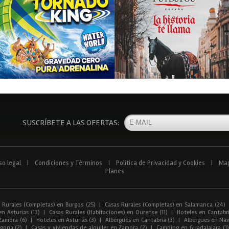
SUSCRÍBETE A LAS OFERTAS:
so legal
|
Condiciones y Términos
|
Política de Privacidad y Cookies
|
Ma
Planes
 Rurales (Completas) en Burgos (25)
|
Casas Rurales (Completas) en Salamanca (24)
n Asturias (13)
|
Casas Rurales (Habitaciones) en Ourense (11)
|
Hoteles en Cantabri
Zamora (6)
|
Hoteles en Asturias (3)
|
Albergues en Cantabria (3)
|
Albergues en Nav
gona (2)
|
Casas y viviendas de alquiler en Zamora (2)
|
Camping en Guadalajara (1)