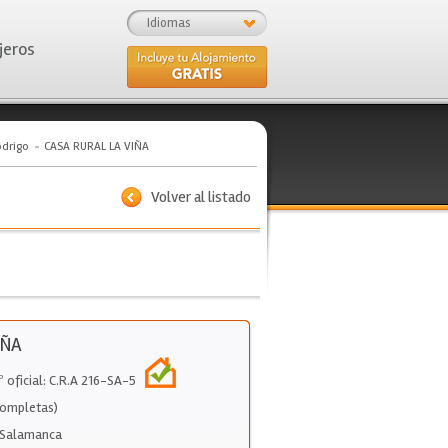
Idiomas
jeros
odrigo
CASA RURAL LA VIÑA
Volver al listado
IÑA
º oficial: C.R.A 216-SA-5
Completas)
Salamanca