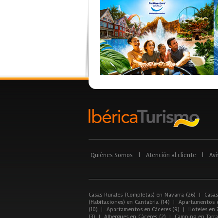
Quiénes Somos
|
Atención al cliente
|
Avi
Casas Rurales (Completas) en Navarra (26)
|
Casas
(Habitaciones) en Cantabria (14)
|
Apartamentos e
(10)
|
Apartamentos en Cáceres (9)
|
Hoteles en 
(3)
|
Albergues en Cáceres (2)
|
Camping en Tarra