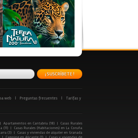
¡ SUSCRÍBETE !
pa web
|
Preguntas frecuentes
|
Tarifas y
|
Apartamentos en Cantabria (18)
|
Casas Rurales
a (11)
|
Casas Rurales (Habitaciones) en La Coruña
arra (3)
|
Casas y viviendas de alquiler en Granada
|
Camping en Alicante (1)
|
Casas y viviendas de