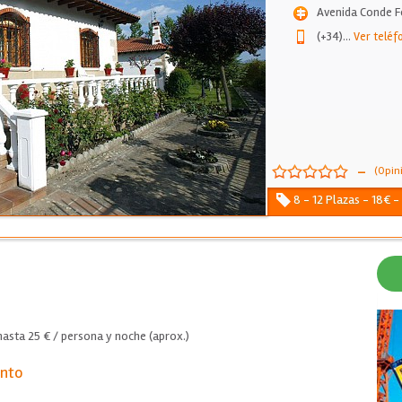
Avenida Conde F
(+34)
...
Ver teléf
-
(Opin
8 - 12 Plazas - 18€ -
asta 25 € / persona y noche (aprox.)
ento