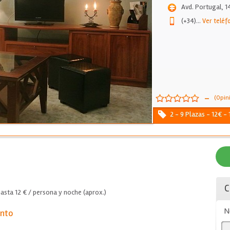
Avd. Portugal, 1
(+34)
...
Ver teléf
-
(Opin
2 - 9 Plazas - 12€ -
C
asta 12 € / persona y noche (aprox.)
N
ento