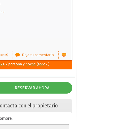
4
ono
Deja tu comentario
iones)
 12€ / persona y noche (aprox.)
RESERVAR AHORA
ontacta con el propietario
ombre: