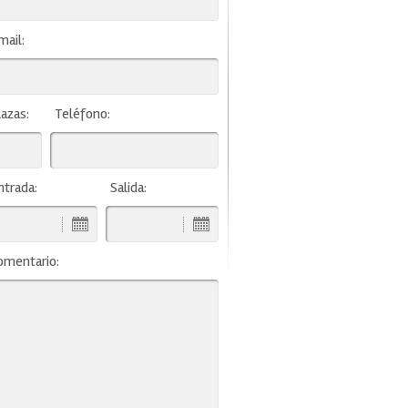
mail:
lazas:
Teléfono:
ntrada:
Salida:
omentario: