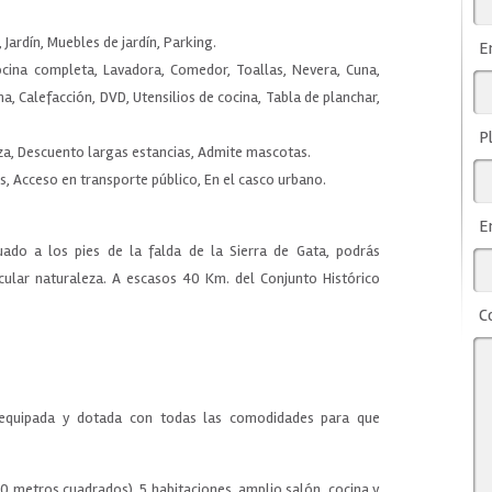
 Jardín, Muebles de jardín, Parking.
E
ocina completa, Lavadora, Comedor, Toallas, Nevera, Cuna,
, Calefacción, DVD, Utensilios de cocina, Tabla de planchar,
P
eza, Descuento largas estancias, Admite mascotas.
s, Acceso en transporte público, En el casco urbano.
E
uado a los pies de la falda de la Sierra de Gata, podrás
cular naturaleza. A escasos 40 Km. del Conjunto Histórico
C
equipada y dotada con todas las comodidades para que
60 metros cuadrados), 5 habitaciones, amplio salón, cocina y