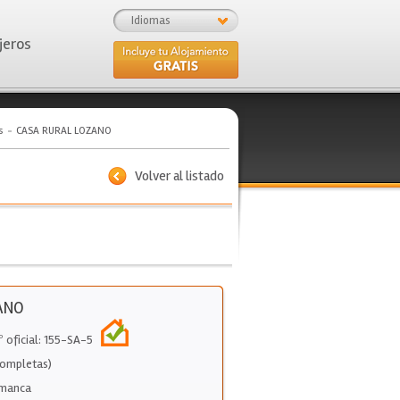
Idiomas
jeros
s
CASA RURAL LOZANO
Volver al listado
ANO
º oficial: 155-SA-5
Completas)
manca