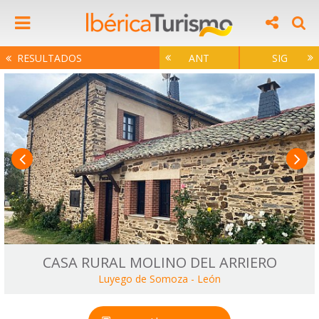
RESULTADOS
ANT
SIG
CASA RURAL MOLINO DEL ARRIERO
Luyego de Somoza
-
León