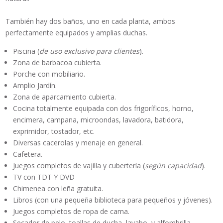
También hay dos baños, uno en cada planta, ambos
perfectamente equipados y amplias duchas.
Piscina
(
de uso exclusivo para clientes
).
Zona de barbacoa cubierta.
Porche
con mobiliario.
Amplio Jardín.
Zona de aparcamiento cubierta.
Cocina totalmente equipada
con dos frigoríficos, horno,
encimera, campana, microondas, lavadora, batidora,
exprimidor, tostador, etc.
Diversas cacerolas y menaje en general.
Cafetera.
Juegos completos de vajilla y cubertería (
según capacidad
).
TV con TDT Y DVD
Chimenea
con leña gratuita.
Libros
(con una pequeña biblioteca para pequeños y jóvenes).
Juegos completos de ropa de cama.
Secador de pelo, toallas de ducha, lavabo, y alfombrilla.