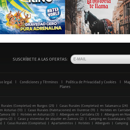
SUSCRÍBETE A LAS OFERTAS:
so legal
|
Condiciones y Términos
|
Política de Privacidad y Cookies
|
Ma
Planes
 Rurales (Completas) en Burgos (25)
|
Casas Rurales (Completas) en Salamanca (24)
n Asturias (13)
|
Casas Rurales (Habitaciones) en Ourense (11)
|
Hoteles en Cantabri
Zamora (6)
|
Hoteles en Asturias (3)
|
Albergues en Cantabria (3)
|
Albergues en Nav
gona (2)
|
Casas y viviendas de alquiler en Zamora (2)
|
Camping en Guadalajara (1)
s)
|
Casas Rurales (Completas)
|
Apartamentos
|
Hoteles
|
Albergues
|
Camping