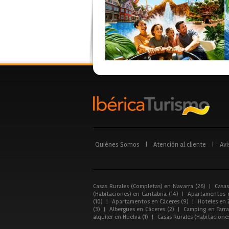
Quiénes Somos
|
Atención al cliente
|
Avi
Casas Rurales (Completas) en Navarra (26)
|
Casas
(Habitaciones) en Cantabria (14)
|
Apartamentos e
(10)
|
Apartamentos en Cáceres (9)
|
Hoteles en 
(3)
|
Albergues en Cáceres (2)
|
Camping en Tarra
alquiler en Huelva (1)
|
Casas Rurales (Habitacione