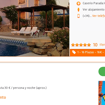
Caserio Parada 
Ver alojamiento
(+34)
...
Ver teléf
10
(Opi
1 - 16 Plazas - 16€ 
ta 30 € / persona y noche (aprox.)
ento