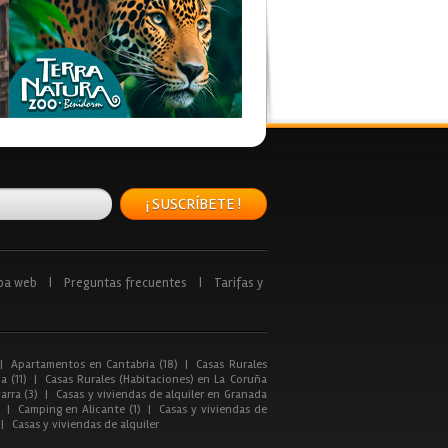
¡ SUSCRÍBETE !
pa web
|
Preguntas frecuentes
|
Tarifas y
|
Apartamentos en Cantabria (18)
|
Casas Rurales
a (11)
|
Casas Rurales (Habitaciones) en La Coruña
arra (3)
|
Casas y viviendas de alquiler en Granada
|
Camping en Alicante (1)
|
Casas y viviendas de
|
Casas y viviendas de alquiler