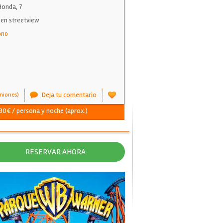
Honda, 7
 en streetview
ono
Deja tu comentario
niones)
- 30€ / persona y noche (aprox.)
RESERVAR AHORA