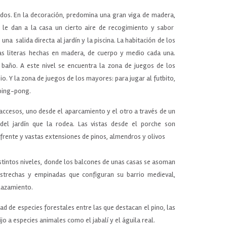
dos. En la decoración, predomina una gran viga de madera,
 le dan a la casa un cierto aire de recogimiento y sabor
una salida directa al jardín y la piscina. La habitación de los
as literas hechas en madera, de cuerpo y medio cada una.
 baño. A este nivel se encuentra la zona de juegos de los
o. Y la zona de juegos de los mayores: para jugar al futbito,
ping-pong.
 accesos, uno desde el aparcamiento y el otro a través de un
 del jardín que la rodea. Las vistas desde el porche son
nfrente y vastas extensiones de pinos, almendros y olivos
stintos niveles, donde los balcones de unas casas se asoman
estrechas y empinadas que configuran su barrio medieval,
lazamiento.
d de especies forestales entre las que destacan el pino, las
ijo a especies animales como el jabalí y el águila real.