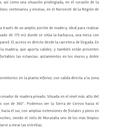
as, así como una situación privilegiada, en el corazón de la
livos centenarios y encinas, en el Noroeste de la Región de
a través de un amplio porche de madera, ideal para realizar
privado de 175 m2 donde se sitúa la barbacoa, una mesa con
ared. El acceso es directo desde la carretera de llegada. En
 la madera, que aporta calidez, y también están presentes
rtables las estancias: aislamientos en los muros y doble
ormitorios en la planta inferior, con salida directa a la zona
cenador de madera privado. Situada en el nivel más alto del
tas son de 360º. Podemos ver la Sierra de Cerezo hacia el
, hacia el sur, con amplias extensiones de frutales y pinos en
 noches, siendo el cielo de Moratalla uno de los más límpios
arse a mirar las estrellas.