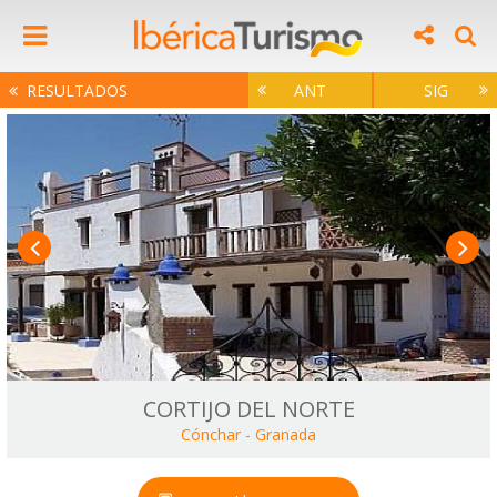
RESULTADOS
ANT
SIG
CORTIJO DEL NORTE
Cónchar
-
Granada