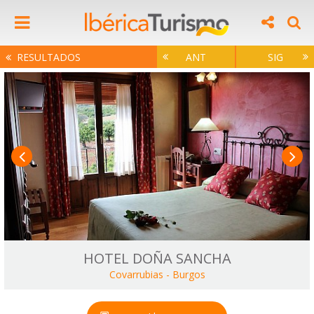
RESULTADOS
ANT
SIG
HOTEL DOÑA SANCHA
Covarrubias
-
Burgos