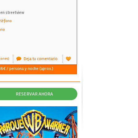
 en streetview
eléfono
ono
Deja tu comentario
iones)
 38€ / persona y noche (aprox.)
RESERVAR AHORA