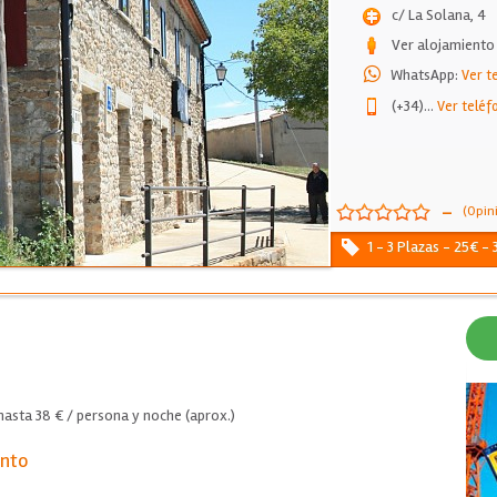
c/ La Solana, 4
Ver alojamiento
WhatsApp:
Ver t
(+34)
...
Ver teléf
-
(Opin
1 - 3 Plazas - 25€ -
asta 38 € / persona y noche (aprox.)
ento