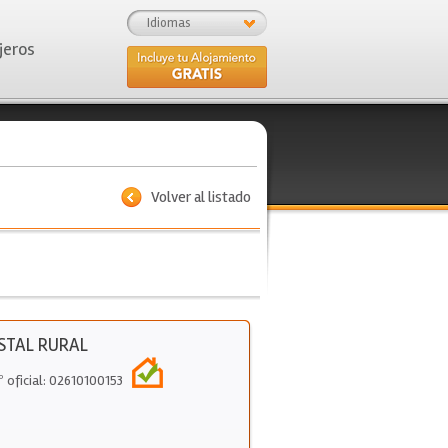
Idiomas
jeros
Volver al listado
STAL RURAL
º oficial: 02610100153