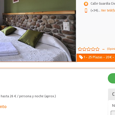
Calle Guardia Civi
(+34)
...
Ver teléf
-
(Opin
1 - 25 Plazas - 20€ -
C
hasta 26 € / persona y noche (aprox.)
N
ento