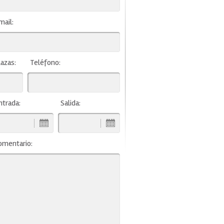
mail:
lazas:
Teléfono:
ntrada:
Salida:
omentario: