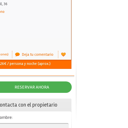
l, 36
ono
Deja tu comentario
iones)
 26€ / persona y noche (aprox.)
RESERVAR AHORA
ontacta con el propietario
ombre: