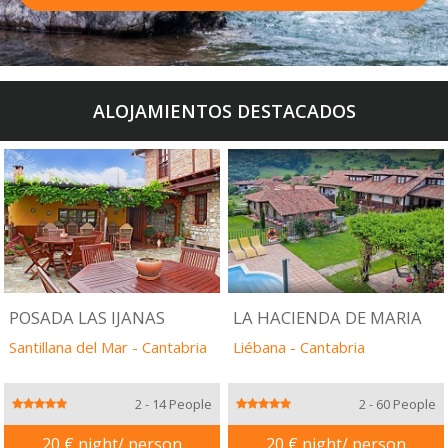
ALOJAMIENTOS DESTACADOS
POSADA LAS IJANAS
LA HACIENDA DE MARIA
Santillana del Mar
-
Cantabria
Liébana
-
Cantabria
2 - 14 People
2 - 60 People
20 € night/ person
20 € night/ person