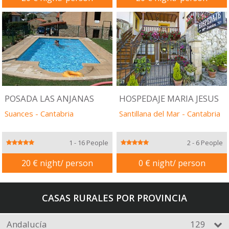
POSADA LAS ANJANAS
HOSPEDAJE MARIA JESUS
Suances
-
Cantabria
Santillana del Mar
-
Cantabria
1 - 16 People
2 - 6 People
20 € night/ person
0 € night/ person
CASAS RURALES POR PROVINCIA
Andalucía
129