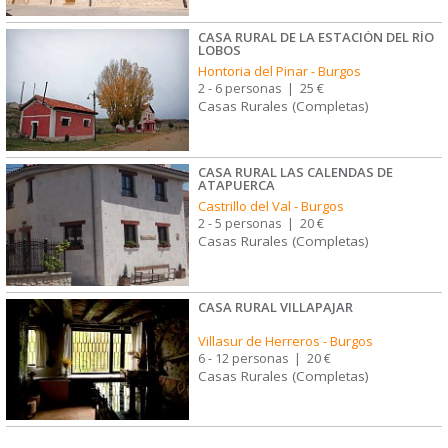
CASA RURAL DE LA ESTACIÓN DEL RÍO
LOBOS
Hontoria del Pinar
-
Burgos
2 - 6 personas
|
25 €
Casas Rurales (Completas)
CASA RURAL LAS CALENDAS DE
ATAPUERCA
Castrillo del Val
-
Burgos
2 - 5 personas
|
20 €
Casas Rurales (Completas)
CASA RURAL VILLAPAJAR
Villasur de Herreros
-
Burgos
6 - 12 personas
|
20 €
Casas Rurales (Completas)