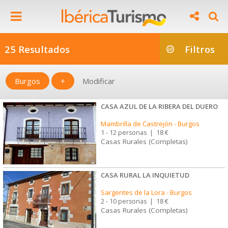
25 Resultados
Filtros
Burgos
+
Modificar
CASA AZUL DE LA RIBERA DEL DUERO
Mambrilla de Castrejón
-
Burgos
1 - 12 personas
|
18 €
Casas Rurales (Completas)
CASA RURAL LA INQUIETUD
Sargentes de la Lora
-
Burgos
2 - 10 personas
|
18 €
Casas Rurales (Completas)