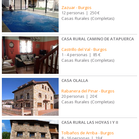
Zazuar
-
Burgos
12 personas
|
250 €
Casas Rurales (Completas)
CASA RURAL CAMINO DE ATAPUERCA
Castrillo del Val
-
Burgos
1 - 4 personas
|
85 €
Casas Rurales (Completas)
CASA OLALLA
Rabanera del Pinar
-
Burgos
20 personas
|
20 €
Casas Rurales (Completas)
CASA RURAL LAS HOYAS I Y II
Tolbaños de Arriba
-
Burgos
8 - 16 personas
|
19 €