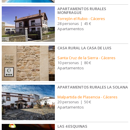
APARTAMENTOS RURALES
MONFRAGUE
Torrejón el Rubio
-
Cáceres
28 personas
|
45 €
Apartamentos
CASA RURAL LA CASA DE LUIS
Santa Cruz de la Sierra
-
Cáceres
10 personas
|
80 €
Apartamentos
APARTAMENTOS RURALES LA SOLANA
Malpartida de Plasencia
-
Cáceres
20 personas
|
50 €
Apartamentos
LAS 4 ESQUINAS