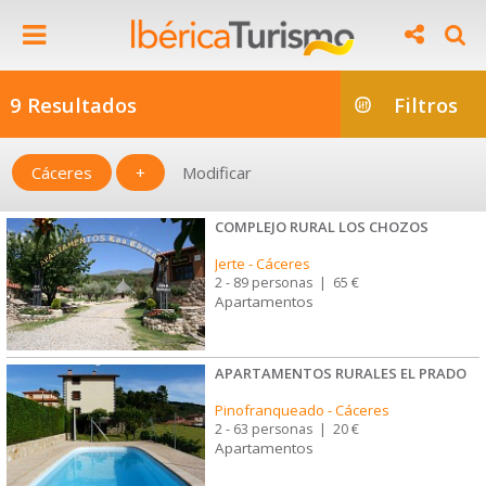
9 Resultados
Filtros
Cáceres
+
Modificar
COMPLEJO RURAL LOS CHOZOS
Jerte
-
Cáceres
2 - 89 personas
|
65 €
Apartamentos
APARTAMENTOS RURALES EL PRADO
Pinofranqueado
-
Cáceres
2 - 63 personas
|
20 €
Apartamentos