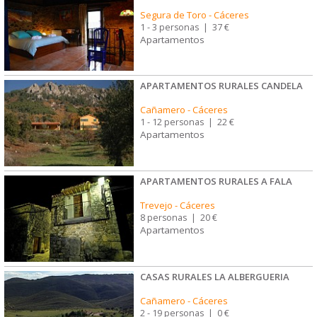
Segura de Toro
-
Cáceres
1 - 3 personas
|
37 €
Apartamentos
APARTAMENTOS RURALES CANDELA
Cañamero
-
Cáceres
1 - 12 personas
|
22 €
Apartamentos
APARTAMENTOS RURALES A FALA
Trevejo
-
Cáceres
8 personas
|
20 €
Apartamentos
CASAS RURALES LA ALBERGUERIA
Cañamero
-
Cáceres
2 - 19 personas
|
0 €