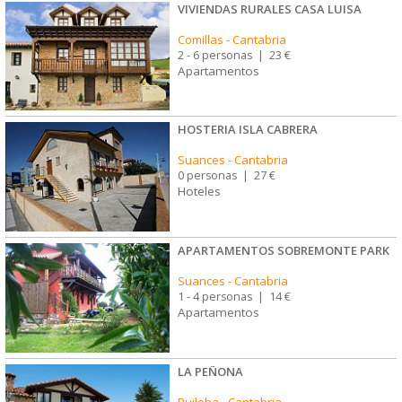
VIVIENDAS RURALES CASA LUISA
Comillas
-
Cantabria
2 - 6 personas
|
23 €
Apartamentos
HOSTERIA ISLA CABRERA
Suances
-
Cantabria
0 personas
|
27 €
Hoteles
APARTAMENTOS SOBREMONTE PARK
Suances
-
Cantabria
1 - 4 personas
|
14 €
Apartamentos
LA PEÑONA
Ruiloba
-
Cantabria