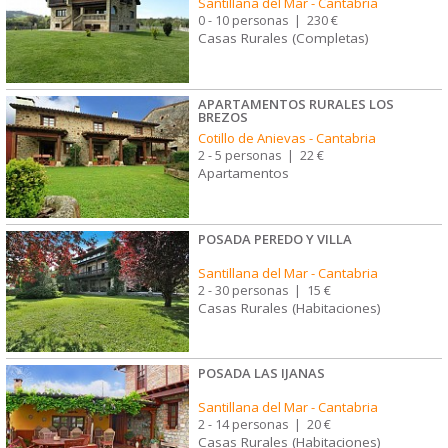
Santillana del Mar
-
Cantabria
0 - 10 personas
|
230 €
Casas Rurales (Completas)
APARTAMENTOS RURALES LOS
BREZOS
Cotillo de Anievas
-
Cantabria
2 - 5 personas
|
22 €
Apartamentos
POSADA PEREDO Y VILLA
Santillana del Mar
-
Cantabria
2 - 30 personas
|
15 €
Casas Rurales (Habitaciones)
POSADA LAS IJANAS
Santillana del Mar
-
Cantabria
2 - 14 personas
|
20 €
Casas Rurales (Habitaciones)