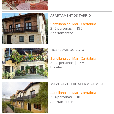
APARTAMENTOS TARRIO
Santillana del Mar
-
Cantabria
2 - 6 personas
|
18 €
Apartamentos
HOSPEDAJE OCTAVIO
Santillana del Mar
-
Cantabria
2 - 22 personas
|
15 €
Hoteles
MAYORAZGO DE ALTAMIRA MILA
Santillana del Mar
-
Cantabria
2 - 4 personas
|
18 €
Apartamentos