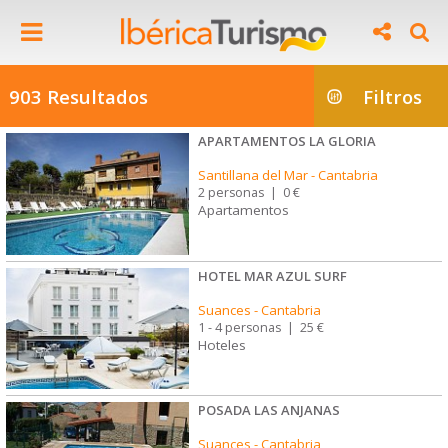
903 Resultados
Filtros
APARTAMENTOS LA GLORIA
Santillana del Mar
-
Cantabria
2 personas
|
0 €
Apartamentos
HOTEL MAR AZUL SURF
Suances
-
Cantabria
1 - 4 personas
|
25 €
Hoteles
POSADA LAS ANJANAS
Suances
-
Cantabria