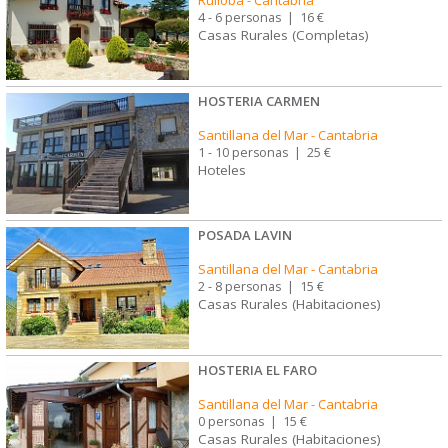
4 - 6 personas
|
16 €
Casas Rurales (Completas)
HOSTERIA CARMEN
Santillana del Mar
-
Cantabria
1 - 10 personas
|
25 €
Hoteles
POSADA LAVIN
Santillana del Mar
-
Cantabria
2 - 8 personas
|
15 €
Casas Rurales (Habitaciones)
HOSTERIA EL FARO
Santillana del Mar
-
Cantabria
0 personas
|
15 €
Casas Rurales (Habitaciones)