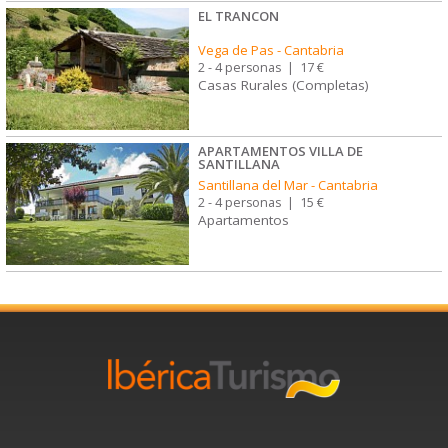
EL TRANCON
Vega de Pas
-
Cantabria
2 - 4 personas
|
17 €
Casas Rurales (Completas)
APARTAMENTOS VILLA DE
SANTILLANA
Santillana del Mar
-
Cantabria
2 - 4 personas
|
15 €
Apartamentos