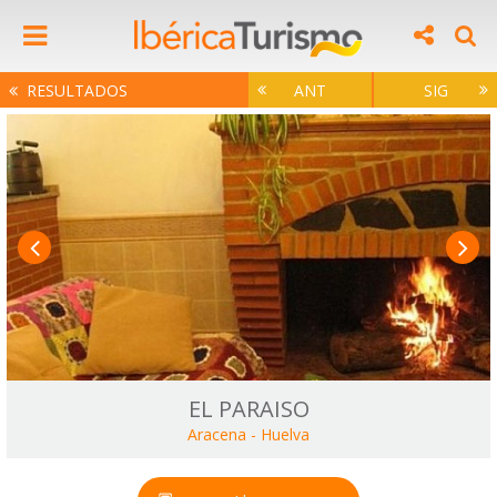
RESULTADOS
ANT
SIG
EL PARAISO
Aracena
-
Huelva