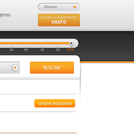
Idiomas
jeros
20
40
60
80
100 €
BUSCAR
Limpiar búsqueda