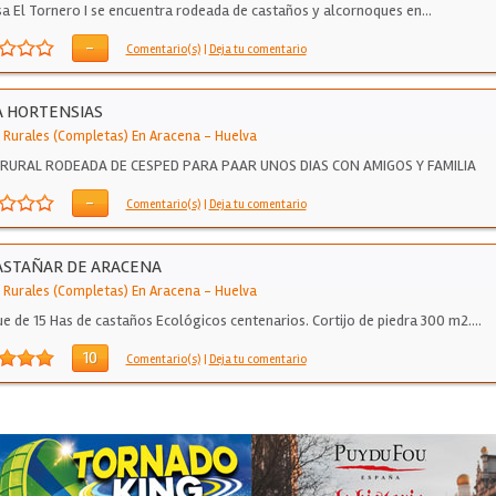
sa El Tornero I se encuentra rodeada de castaños y alcornoques en…
-
Comentario(s)
|
Deja tu comentario
A HORTENSIAS
 Rurales (Completas) En Aracena
-
Huelva
 RURAL RODEADA DE CESPED PARA PAAR UNOS DIAS CON AMIGOS Y FAMILIA
-
Comentario(s)
|
Deja tu comentario
ASTAÑAR DE ARACENA
 Rurales (Completas) En Aracena
-
Huelva
e de 15 Has de castaños Ecológicos centenarios. Cortijo de piedra 300 m2.…
10
Comentario(s)
|
Deja tu comentario