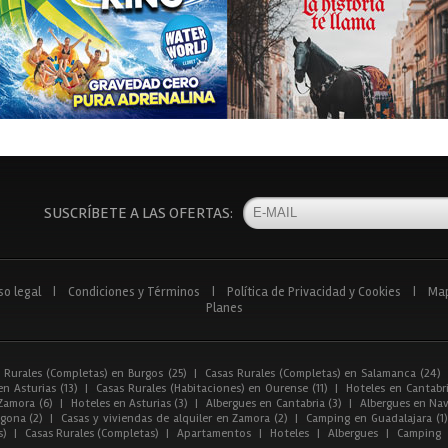
SUSCRÍBETE A LAS OFERTAS:
so legal
|
Condiciones y Términos
|
Política de Privacidad y Cookies
|
Ma
Planes
 Rurales (Completas) en Burgos (25)
|
Casas Rurales (Completas) en Salamanca (24)
n Asturias (13)
|
Casas Rurales (Habitaciones) en Ourense (11)
|
Hoteles en Cantabri
Zamora (6)
|
Hoteles en Asturias (3)
|
Albergues en Cantabria (3)
|
Albergues en Nav
gona (2)
|
Casas y viviendas de alquiler en Zamora (2)
|
Camping en Guadalajara (1)
s)
|
Casas Rurales (Completas)
|
Apartamentos
|
Hoteles
|
Albergues
|
Camping