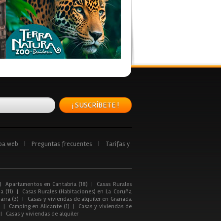
¡ SUSCRÍBETE !
pa web
|
Preguntas frecuentes
|
Tarifas y
|
Apartamentos en Cantabria (18)
|
Casas Rurales
a (11)
|
Casas Rurales (Habitaciones) en La Coruña
arra (3)
|
Casas y viviendas de alquiler en Granada
|
Camping en Alicante (1)
|
Casas y viviendas de
|
Casas y viviendas de alquiler