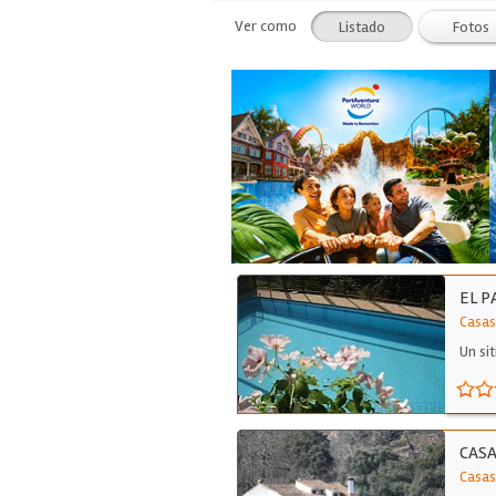
Ver como
Listado
Fotos
EL P
Casas
Un si
CASA
Casas