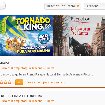
Ordenar Por Precio
Aracena
ARAISO
 Rurales (Completas) En Aracena
-
Huelva
tio muy tranquilo en Pleno Parque Natural Sierra de Aracena y Picos…
-
Comentario(s)
|
Deja tu comentario
 RURAL FINCA EL TORNERO
 Rurales (Completas) En Aracena
-
Huelva