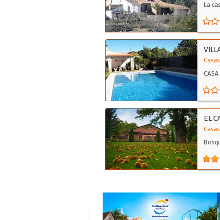
La ca
VILL
Casas
CASA
EL C
Casas
Bosqu