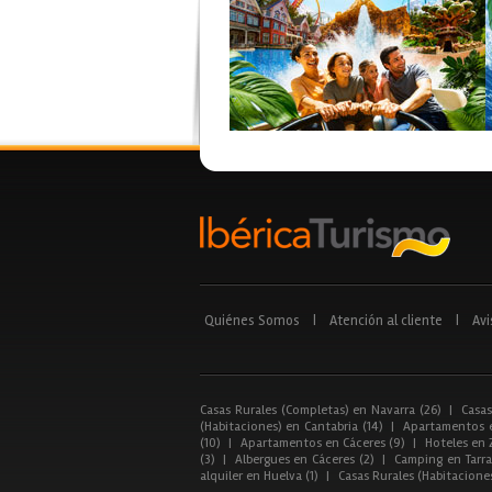
Quiénes Somos
|
Atención al cliente
|
Avi
Casas Rurales (Completas) en Navarra (26)
|
Casas
(Habitaciones) en Cantabria (14)
|
Apartamentos e
(10)
|
Apartamentos en Cáceres (9)
|
Hoteles en 
(3)
|
Albergues en Cáceres (2)
|
Camping en Tarra
alquiler en Huelva (1)
|
Casas Rurales (Habitacione