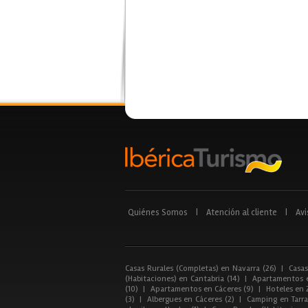
Quiénes Somos
|
Atención al cliente
|
Avi
Casas Rurales (Completas) en Navarra (26)
|
Casas
(Habitaciones) en Cantabria (14)
|
Apartamentos e
(10)
|
Apartamentos en Cáceres (9)
|
Hoteles en 
(3)
|
Albergues en Cáceres (2)
|
Camping en Tarra