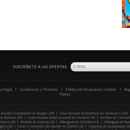
SUSCRÍBETE A LAS OFERTAS:
so legal
|
Condiciones y Términos
|
Política de Privacidad y Cookies
|
Ma
Planes
 Rurales (Completas) en Burgos (25)
|
Casas Rurales (Completas) en Salamanca (24)
n Asturias (13)
|
Casas Rurales (Habitaciones) en Ourense (11)
|
Hoteles en Cantabri
Zamora (6)
|
Hoteles en Asturias (3)
|
Albergues en Cantabria (3)
|
Albergues en Nav
gona (2)
|
Casas y viviendas de alquiler en Zamora (2)
|
Camping en Guadalajara (1)