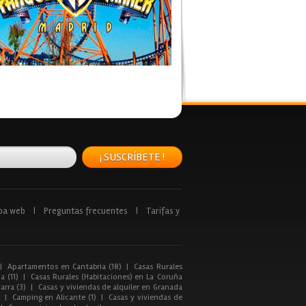
¡ SUSCRÍBETE !
pa web
|
Preguntas frecuentes
|
Tarifas y
|
Apartamentos en Cantabria (18)
|
Casas Rurales
a (11)
|
Casas Rurales (Habitaciones) en La Coruña
arra (3)
|
Casas y viviendas de alquiler en Granada
|
Camping en Alicante (1)
|
Casas y viviendas de