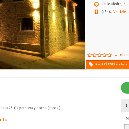
Calle Hiedra, 2
(+34)
...
Ver teléf
-
(Opin
8 - 8 Plazas - 21€ -
C
asta 25 € / persona y noche (aprox.)
N
ento