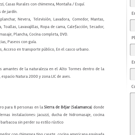
zzi, Casas Rurales con chimenea, Montaña / Esquí.
 de jardín.
E
planchar, Nevera, Televisión, Lavadora, Comedor, Mantas,
 Toallas, Lavavajillas, Ropa de cama, Calefacción, Secador,
omasaje, Plancha, Cocina completa, DVD.
P
cias, Paseos con guía.
s, Acceso en transporte público, En el casco urbano.
E
os amantes de la naturaleza en el Alto Tormes dentro de la
r, espacio Natura 2000 y zona LIC de aves.
C
gro para 8 personas en la
Sierra de Béjar
(
Salamanca
) donde
rnas instalaciones: jacuzzi, ducha de hidromasaje, cocina
arbacoa sin perder su estilo rústico
omedor con chimenea tipo casete, cocina americana equipada