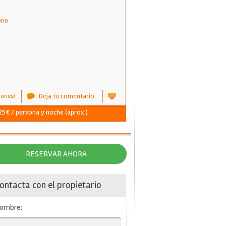
ono
Deja tu comentario
iones)
 25€ / persona y noche (aprox.)
RESERVAR AHORA
ontacta con el propietario
ombre: