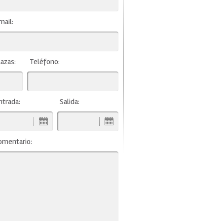
mail:
lazas:
Teléfono:
ntrada:
Salida:
omentario: