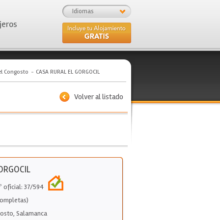
Idiomas
jeros
el Congosto
CASA RURAL EL GORGOCIL
Volver al listado
ORGOCIL
º oficial: 37/594
Completas)
gosto
,
Salamanca