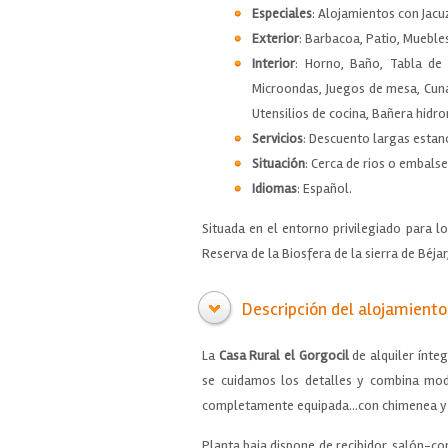
Especiales
: Alojamientos con Jacu
Exterior
: Barbacoa, Patio, Muebles
Interior
: Horno, Baño, Tabla de 
Microondas, Juegos de mesa, Cuna,
Utensilios de cocina, Bañera hidr
Servicios
: Descuento largas estan
Situación
: Cerca de rios o embalse
Idiomas
: Español.
Situada en el entorno privilegiado para l
Reserva de la Biosfera de la sierra de Béja
Descripción del alojamiento
La
Casa Rural el Gorgocil
de alquiler ínte
se cuidamos los detalles y combina mode
completamente equipada...con chimenea y b
Planta baja dispone de recibidor, salón-c