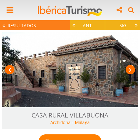
RESULTADOS
ANT
SIG
CASA RURAL VILLABUONA
Archidona
-
Málaga