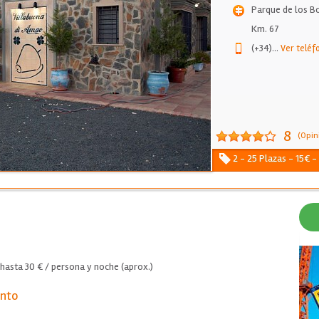
Parque de los Bo
Km. 67
(+34)
...
Ver teléf
8
(Opin
2 - 25 Plazas - 15€ -
hasta 30 € / persona y noche (aprox.)
ento