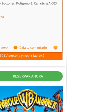
rbollones, Poligono 8, Carretera A-333,
ono
Deja tu comentario
iones)
 30€ / persona y noche (aprox.)
RESERVAR AHORA