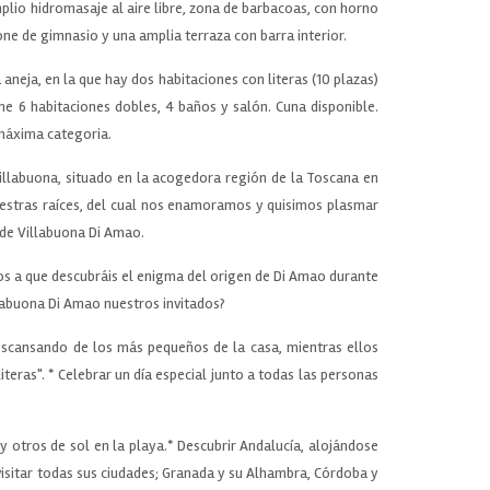
plio hidromasaje al aire libre, zona de barbacoas, con horno
one de gimnasio y una amplia terraza con barra interior.
 aneja, en la que hay dos habitaciones con literas (10 plazas)
ene 6 habitaciones dobles, 4 baños y salón. Cuna disponible.
a máxima categoria.
Villabuona, situado en la acogedora región de la Toscana en
nuestras raíces, del cual nos enamoramos y quisimos plasmar
 de Villabuona Di Amao.
mos a que descubráis el enigma del origen de Di Amao durante
llabuona Di Amao nuestros invitados?
escansando de los más pequeños de la casa, mientras ellos
iteras". * Celebrar un día especial junto a todas las personas
 y otros de sol en la playa.* Descubrir Andalucía, alojándose
visitar todas sus ciudades; Granada y su Alhambra, Córdoba y