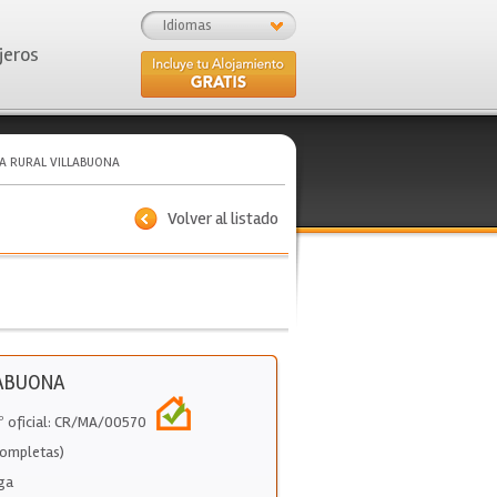
Idiomas
jeros
A RURAL VILLABUONA
Volver al listado
LABUONA
Nº oficial: CR/MA/00570
Completas)
ga