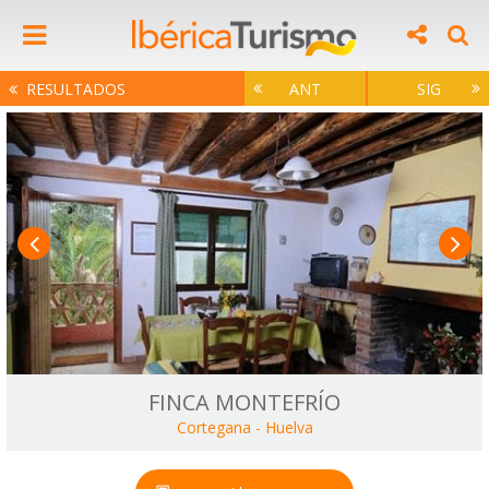
RESULTADOS
ANT
SIG
FINCA MONTEFRÍO
Cortegana
-
Huelva