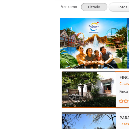
Ver como
Listado
Fotos
FINC
Casas
Finca
PARA
Casas