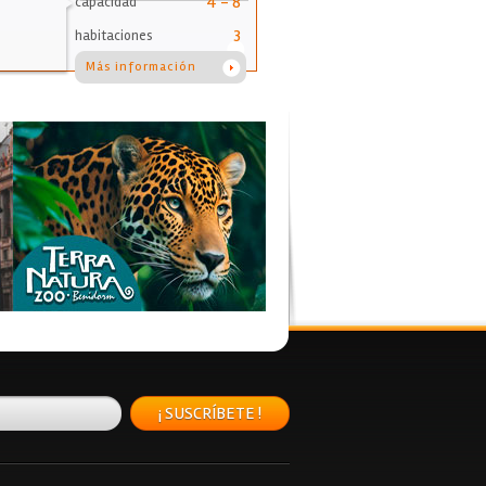
4 - 8
capacidad
3
habitaciones
Más información
¡ SUSCRÍBETE !