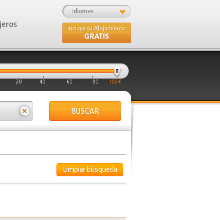
Idiomas
jeros
20
40
60
80
100 €
BUSCAR
Limpiar búsqueda