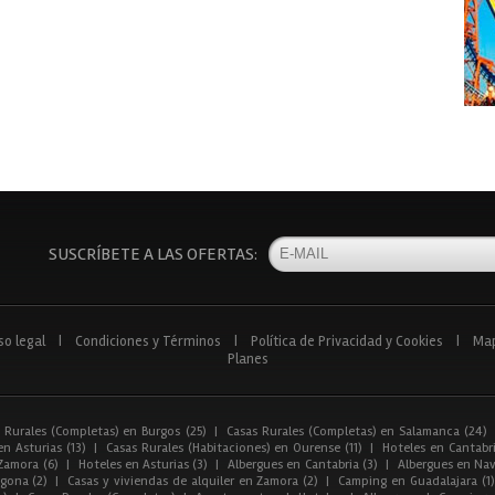
SUSCRÍBETE A LAS OFERTAS:
so legal
|
Condiciones y Términos
|
Política de Privacidad y Cookies
|
Ma
Planes
 Rurales (Completas) en Burgos (25)
|
Casas Rurales (Completas) en Salamanca (24)
n Asturias (13)
|
Casas Rurales (Habitaciones) en Ourense (11)
|
Hoteles en Cantabri
Zamora (6)
|
Hoteles en Asturias (3)
|
Albergues en Cantabria (3)
|
Albergues en Nav
gona (2)
|
Casas y viviendas de alquiler en Zamora (2)
|
Camping en Guadalajara (1)