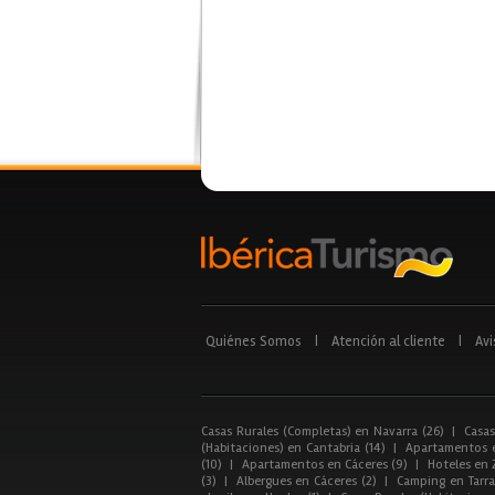
Quiénes Somos
|
Atención al cliente
|
Avi
Casas Rurales (Completas) en Navarra (26)
|
Casas
(Habitaciones) en Cantabria (14)
|
Apartamentos e
(10)
|
Apartamentos en Cáceres (9)
|
Hoteles en 
(3)
|
Albergues en Cáceres (2)
|
Camping en Tarra