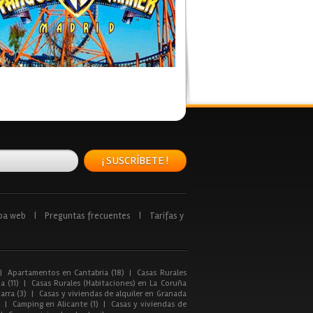
¡ SUSCRÍBETE !
pa web
|
Preguntas frecuentes
|
Tarifas y
|
Apartamentos en Cantabria (18)
|
Casas Rurales
a (11)
|
Casas Rurales (Habitaciones) en La Coruña
arra (3)
|
Casas y viviendas de alquiler en Granada
|
Camping en Alicante (1)
|
Casas y viviendas de