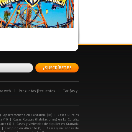
¡ SUSCRÍBETE !
pa web
|
Preguntas frecuentes
|
Tarifas y
|
Apartamentos en Cantabria (18)
|
Casas Rurales
a (11)
|
Casas Rurales (Habitaciones) en La Coruña
arra (3)
|
Casas y viviendas de alquiler en Granada
|
Camping en Alicante (1)
|
Casas y viviendas de