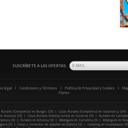
SUSCRÍBETE A LAS OFERTAS:
so legal
|
Condiciones y Términos
|
Política de Privacidad y Cookies
|
Ma
Planes
 Rurales (Completas) en Burgos (25)
|
Casas Rurales (Completas) en Salamanca (24)
n Asturias (13)
|
Casas Rurales (Habitaciones) en Ourense (11)
|
Hoteles en Cantabri
Zamora (6)
|
Hoteles en Asturias (3)
|
Albergues en Cantabria (3)
|
Albergues en Nav
gona (2)
|
Casas y viviendas de alquiler en Zamora (2)
|
Camping en Guadalajara (1)