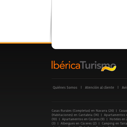
Quiénes Somos
|
Atención al cliente
|
Avi
Casas Rurales (Completas) en Navarra (26)
|
Casas
(Habitaciones) en Cantabria (14)
|
Apartamentos e
(10)
|
Apartamentos en Cáceres (9)
|
Hoteles en 
(3)
|
Albergues en Cáceres (2)
|
Camping en Tarra