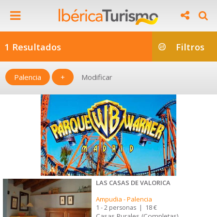
1 Resultados
Filtros
Palencia
+
Modificar
LAS CASAS DE VALORICA
Ampudia
-
Palencia
1 - 2 personas
|
18 €
Casas Rurales (Completas)