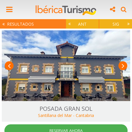
RESULTADOS
ANT
SIG
POSADA GRAN SOL
Santillana del Mar
-
Cantabria
RESERVAR AHORA