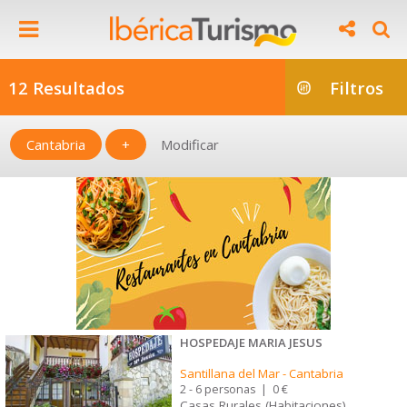
12 Resultados
Filtros
Cantabria
+
Modificar
HOSPEDAJE MARIA JESUS
Santillana del Mar
-
Cantabria
2 - 6 personas
|
0 €
Casas Rurales (Habitaciones)