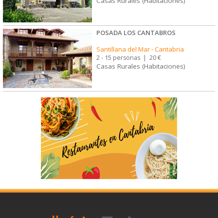
Casas Rurales (Habitaciones)
POSADA LOS CANTABROS
Santillana del Mar
-
Cantabria
2 - 15 personas
|
20 €
Casas Rurales (Habitaciones)