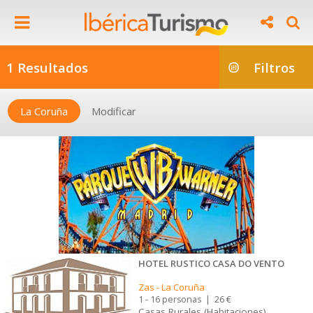
1 Resultados
Filtros
La Coruña
Modificar
HOTEL RUSTICO CASA DO VENTO
Zas
-
La Coruña
1 - 16 personas
|
26 €
Casas Rurales (Habitaciones)