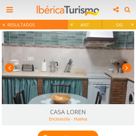
RESULTADOS
ANT
SIG
CASA LOREN
Encinasola
-
Huelva