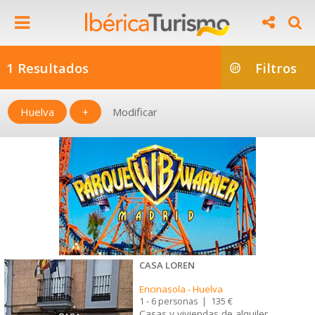
1 Resultados
Filtros
Huelva
+
Modificar
CASA LOREN
Encinasola
-
Huelva
1 - 6 personas
|
135 €
Casas y viviendas de alquiler